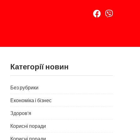
Категорії новин
Без рубрики
Економіка і бізнес
Здоров'я
Корисні поради
Корисні поради