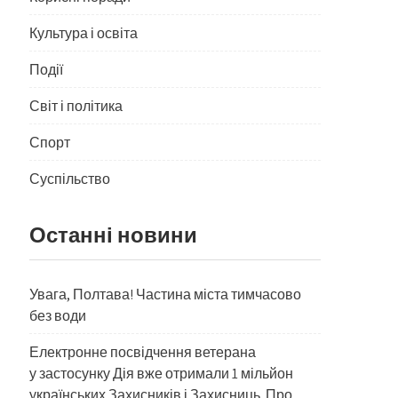
Культура і освіта
Події
Світ і політика
Спорт
Суспільство
Останні новини
Увага, Полтава! Частина міста тимчасово
без води
Електронне посвідчення ветерана
у застосунку Дія вже отримали 1 мільйон
українських Захисників і Захисниць. Про