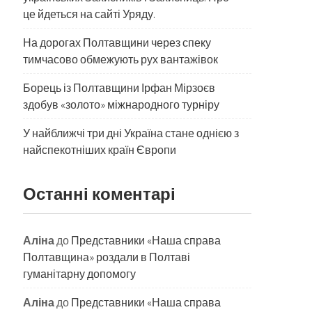
це йдеться на сайті Уряду.
На дорогах Полтавщини через спеку
тимчасово обмежують рух вантажівок
Борець із Полтавщини Ірфан Мірзоєв
здобув «золото» міжнародного турніру
​У найближчі три дні Україна стане однією з
найспекотніших країн Європи
Останні коментарі
Аліна
до
Представники «Наша справа
Полтавщина» роздали в Полтаві
гуманітарну допомогу
Аліна
до
Представники «Наша справа