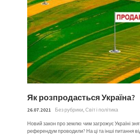
Як розпродасться Україна?
26.07.2021
Без рубрики
,
Світ і політика
Новий закон про землю: чим загрожує Україні знят
референдум проводили? На ці та інші питання від