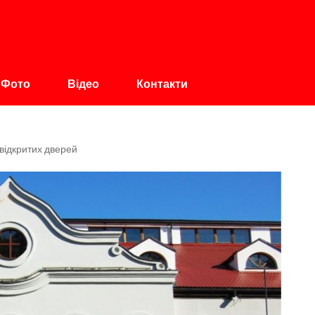
авщина
Фото
Відео
Контакти
відкритих дверей