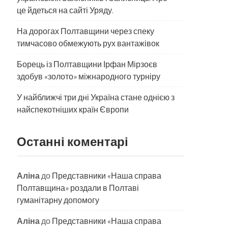
це йдеться на сайті Уряду.
На дорогах Полтавщини через спеку
тимчасово обмежують рух вантажівок
Борець із Полтавщини Ірфан Мірзоєв
здобув «золото» міжнародного турніру
​У найближчі три дні Україна стане однією з
найспекотніших країн Європи
Останні коментарі
Аліна
до
Представники «Наша справа
Полтавщина» роздали в Полтаві
гуманітарну допомогу
Аліна
до
Представники «Наша справа