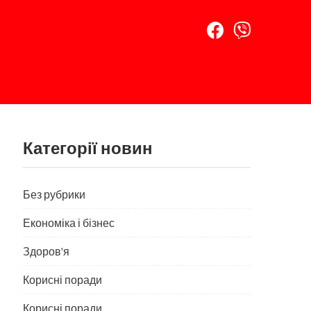
Категорії новин
Без рубрики
Економіка і бізнес
Здоров'я
Корисні поради
Корисні поради