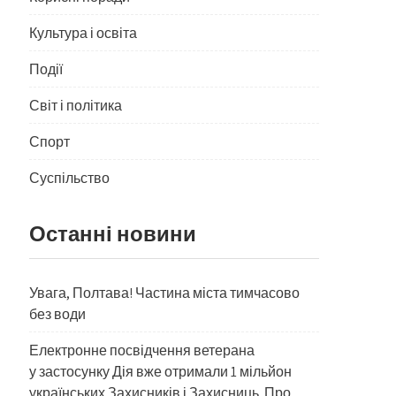
Культура і освіта
Події
Світ і політика
Спорт
Суспільство
Останні новини
Увага, Полтава! Частина міста тимчасово
без води
Електронне посвідчення ветерана
у застосунку Дія вже отримали 1 мільйон
українських Захисників і Захисниць. Про