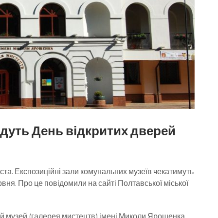
дуть День відкритих дверей
ста. Експозиційні зали комунальних музеїв чекатимуть
рвня. Про це повідомили на сайті Полтавської міської
й музей (галерея мистецтв) імені Миколи Ярошенка,