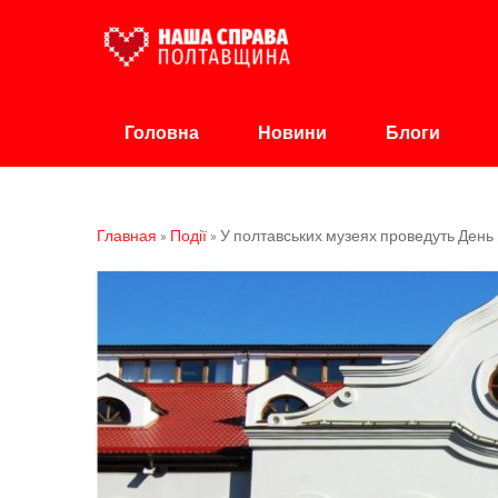
Наша Справа Полт
Громадська організація
Головна
Новини
Блоги
Главная
»
Події
»
У полтавських музеях проведуть День 