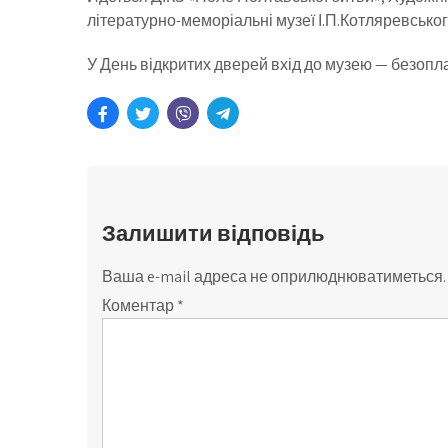
літературно-меморіальні музеї І.П.Котляревськог
У День відкритих дверей вхід до музею — безоплат
Залишити відповідь
Ваша e-mail адреса не оприлюднюватиметься.
Коментар
*