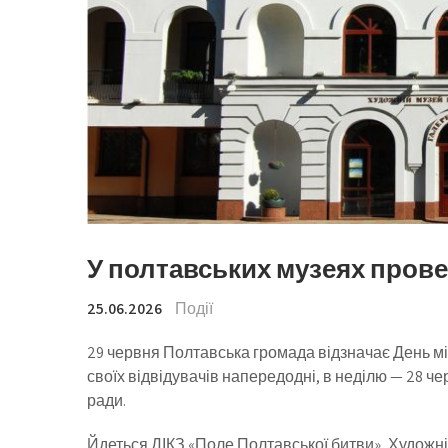
У полтавських музеях прове
25.06.2026
Події
29 червня Полтавська громада відзначає День мі
своїх відвідувачів напередодні, в неділю — 28 че
ради.
Йдеться ДІКЗ «Поле Полтавської битви», Художні