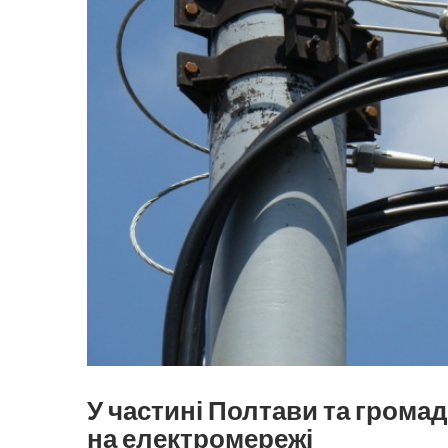
У частині Полтави та громад
на електромережі