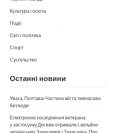
Культура і освіта
Події
Світ і політика
Спорт
Суспільство
Останні новини
Увага, Полтава! Частина міста тимчасово
без води
Електронне посвідчення ветерана
у застосунку Дія вже отримали 1 мільйон
українських Захисників і Захисниць. Про