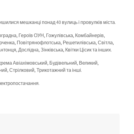
шилися мешканці понад 40 вулиць і провулків міста.
оградна, Героїв ОУН, Гожулівська, Комбайнерів,
ченка, Повітрянофлотська, Решетилівська, Світла,
онця, Дослідна, Зінківська, Квітки Цісик та інших.
крема Авіахімовський, Будівельний, Великий,
й, Стрілковий, Трикотажний та інші.
лектропостачання.