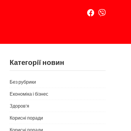
Категорії новин
Без рубрики
Економіка і бізнес
Здоров'я
Корисні поради
Корисні поради