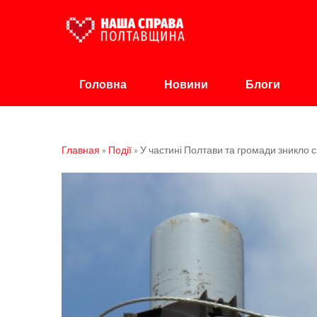
Наша Справа Полт
Громадська організація
Головна
Новини
Блоги
Главная
»
Події
»
У частині Полтави та громади зникло 