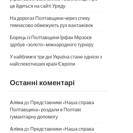
це йдеться на сайті Уряду.
На дорогах Полтавщини через спеку
тимчасово обмежують рух вантажівок
Борець із Полтавщини Ірфан Мірзоєв
здобув «золото» міжнародного турніру
​У найближчі три дні Україна стане однією з
найспекотніших країн Європи
Останні коментарі
Аліна
до
Представники «Наша справа
Полтавщина» роздали в Полтаві
гуманітарну допомогу
Аліна
до
Представники «Наша справа