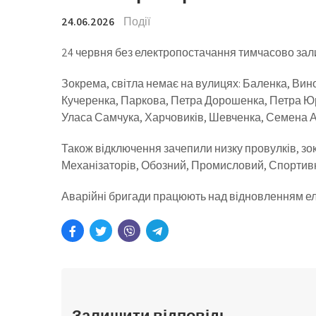
24.06.2026
Події
24 червня без електропостачання тимчасово зали
Зокрема, світла немає на вулицях: Баленка, Вин
Кучеренка, Паркова, Петра Дорошенка, Петра Юр
Уласа Самчука, Харчовиків, Шевченка, Семена Ант
Також відключення зачепили низку провулків, зо
Механізаторів, Обозний, Промисловий, Спортивни
Аварійні бригади працюють над відновленням е
Залишити відповідь