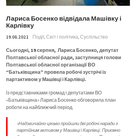
Лариса Босенко відвідала Машівку і
Карлівку
19.08.2021
Події
,
Світ і політика
,
Суспільство
Сьогодні, 19 серпня, Лариса Босенко, депутат
Полтавської обласної ради, заступниця голови
Полтавської обласної організації ВО
“Батьківщина” провела робочі зустрічі із
партактивом у Машівці і Карлівці.
Із представниками громад і депутатами ВО
«Батьківщина» Лариса Босенко обговорила план
роботи на найближчий період.
«Надзвичайно цікаво пройшли дві робочі наради з
партійним активом у Машівці і Карлівці. Приємно