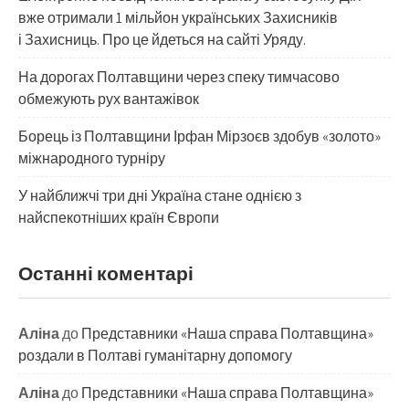
вже отримали 1 мільйон українських Захисників
і Захисниць. Про це йдеться на сайті Уряду.
На дорогах Полтавщини через спеку тимчасово
обмежують рух вантажівок
Борець із Полтавщини Ірфан Мірзоєв здобув «золото»
міжнародного турніру
​У найближчі три дні Україна стане однією з
найспекотніших країн Європи
Останні коментарі
Аліна
до
Представники «Наша справа Полтавщина»
роздали в Полтаві гуманітарну допомогу
Аліна
до
Представники «Наша справа Полтавщина»