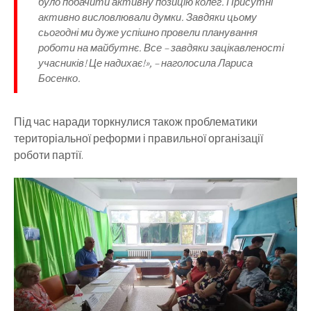
було побачити активну позицію колег. Присутні
активно висловлювали думки. Завдяки цьому
сьогодні ми дуже успішно провели планування
роботи на майбутнє. Все – завдяки зацікавленості
учасників! Це надихає!», – наголосила Лариса
Босенко.
Під час наради торкнулися також проблематики
територіальної реформи і правильної організації
роботи партії.