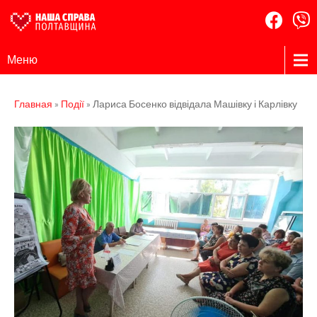
Наша
Громадська
Меню
організація
Справа
Полтавщина
Главная
»
Події
»
Лариса Босенко відвідала Машівку і Карлівку