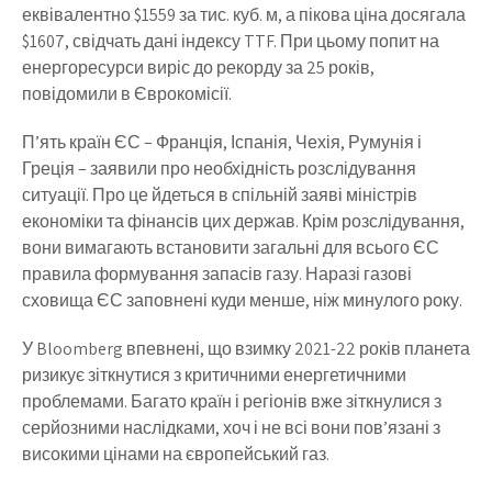
еквівалентно $1559 за тис. куб. м, а пікова ціна досягала
$1607, свідчать дані індексу TTF. При цьому попит на
енергоресурси виріс до рекорду за 25 років,
повідомили в Єврокомісії.
П’ять країн ЄС – Франція, Іспанія, Чехія, Румунія і
Греція – заявили про необхідність розслідування
ситуації. Про це йдеться в спільній заяві міністрів
економіки та фінансів цих держав. Крім розслідування,
вони вимагають встановити загальні для всього ЄС
правила формування запасів газу. Наразі газові
сховища ЄС заповнені куди менше, ніж минулого року.
У Bloomberg впевнені, що взимку 2021-22 років планета
ризикує зіткнутися з критичними енергетичними
проблемами. Багато країн і регіонів вже зіткнулися з
серйозними наслідками, хоч і не всі вони пов’язані з
високими цінами на європейський газ.