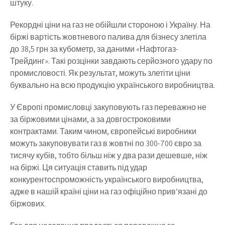
штуку.
Рекордні ціни на газ не обійшли стороною і Україну. На
біржі вартість жовтневого палива для бізнесу злетіла
до 38,5 грн за кубометр, за даними «Нафтогаз-
Трейдинг». Такі розцінки завдають серйозного удару по
промисловості. Як результат, можуть злетіти ціни
буквально на всю продукцію українського виробництва.
У Європі промисловці закуповують газ переважно не
за біржовими цінами, а за довгостроковими
контрактами. Таким чином, європейські виробники
можуть закуповувати газ в жовтні по 300-700 євро за
тисячу кубів, тобто більш ніж у два рази дешевше, ніж
на біржі. Ця ситуація ставить під удар
конкурентоспроможність українського виробництва,
адже в нашій країні ціни на газ офіційно прив’язані до
біржових.