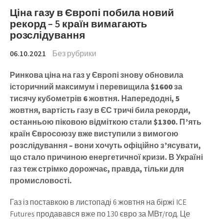
Ціна газу в Європі побила новий
рекорд – 5 країн вимагають
розслідування
06.10.2021
Без рубрики
Ринкова ціна на газ у Європі знову обновила
історичний максимум і перевищила $1600 за
тисячу кубометрів 6 жовтня. Напередодні, 5
жовтня, вартість газу в ЄС тричі била рекорди,
останньою піковою відміткою стали $1300. П’ять
країн Євросоюзу вже виступили з вимогою
розслідування – вони хочуть офіційно з’ясувати,
що стало причиною енергетичної кризи. В Україні
газ теж стрімко дорожчає, правда, тільки для
промисловості.
Газ із поставкою в листопаді 6 жовтня на біржі ICE
Futures продавався вже по 130 євро за МВт/год. Це