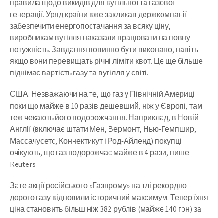
правила щодо викидів для вугільної та газової
генерації. Уряд країни вже закликав держкомпанії
забезпечити енергопостачання за всяку ціну,
виробникам вугілля наказали працювати на повну
потужність. Завдання повинно бути виконано, навіть
якщо вони перевищать річні ліміти квот. Це ще більше
піднімає вартість газу та вугілля у світі.
США. Незважаючи на те, що газ у Північній Америці
поки що майже в 10 разів дешевший, ніж у Європі, там
теж чекають його подорожчання. Наприклад, в Новій
Англії (включає штати Мен, Вермонт, Нью-Гемпшир,
Массачусетс, Коннектикут і Род-Айленд) покупці
очікують, що газ подорожчає майже в 4 рази, пише
Reuters.
Зате акції російського «Газпрому» на тлі рекордно
дорого газу відновили історичний максимум. Тепер їхня
ціна становить більш ніж 382 рублів (майже 140 грн) за