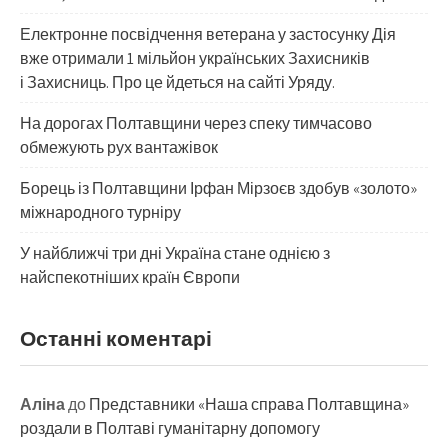
Електронне посвідчення ветерана у застосунку Дія
вже отримали 1 мільйон українських Захисників
і Захисниць. Про це йдеться на сайті Уряду.
На дорогах Полтавщини через спеку тимчасово
обмежують рух вантажівок
Борець із Полтавщини Ірфан Мірзоєв здобув «золото»
міжнародного турніру
​У найближчі три дні Україна стане однією з
найспекотніших країн Європи
Останні коментарі
Аліна
до
Представники «Наша справа Полтавщина»
роздали в Полтаві гуманітарну допомогу