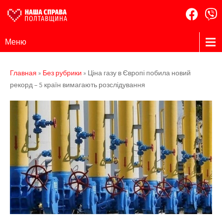
Наша
Громадська
Меню
організація
Справа
Полтавщина
Главная
»
Без рубрики
»
Ціна газу в Європі побила новий
рекорд – 5 країн вимагають розслідування