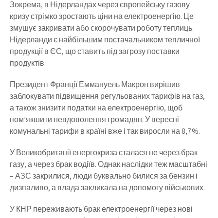
Зокрема, в Нідерландах через європейську газову
кризу стрімко зростають ціни на електроенергію. Це
змушує закривати або скорочувати роботу теплиць.
Нідерланди є найбільшим постачальником тепличної
продукції в ЄС, що ставить під загрозу поставки
продуктів.
Президент Франції Еммануель Макрон вирішив
заблокувати підвищення регульованих тарифів на газ,
а також знизити податки на електроенергію, щоб
пом’якшити невдоволення громадян. У вересні
комунальні тарифи в країні вже і так виросли на 8,7%.
У Великобританії енергокриза сталася не через брак
газу, а через брак водіїв. Однак наслідки теж масштабні
– АЗС закрилися, люди буквально билися за бензин і
дизпаливо, а влада закликала на допомогу військових.
У КНР переживають брак електроенергії через нові