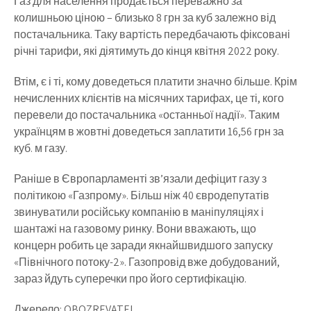
Газ для населення продається переважно за
колишньою ціною – близько 8 грн за куб залежно від
постачальника. Таку вартість передбачають фіксовані
річні тарифи, які діятимуть до кінця квітня 2022 року.
Втім, є і ті, кому доведеться платити значно більше. Крім
нечисленних клієнтів на місячних тарифах, це ті, кого
перевели до постачальника «останньої надії». Таким
українцям в жовтні доведеться заплатити 16,56 грн за
куб. м газу.
Раніше в Європарламенті зв’язали дефіцит газу з
політикою «Газпрому». Більш ніж 40 євродепутатів
звинуватили російську компанію в маніпуляціях і
шантажі на газовому ринку. Вони вважають, що
концерн робить це заради якнайшвидшого запуску
«Північного потоку-2». Газопровід вже добудований,
зараз йдуть суперечки про його сертифікацію.
Джерело: OBOZREVATEL