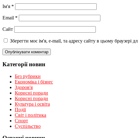
Ім'я
*
Email
*
Сайт
Зберегти моє ім'я, e-mail, та адресу сайту в цьому браузері 
Категорії новин
Без рубрики
Економіка і бізнес
Здоров'я
Корисні поради
Корисні поради
Культура і освіта
Події
Світ і політика
Спорт
Суспільство
Останні новини