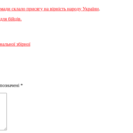
мади склало присягу на вірність народу України
.
ля бійців.
альної збірної
 позначені
*