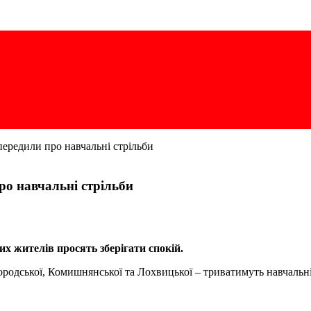
ередили про навчальні стрільби
о навчальні стрільби
х жителів просять зберігати спокій.
городської, Комишнянської та Лохвицької – триватимуть навчальн