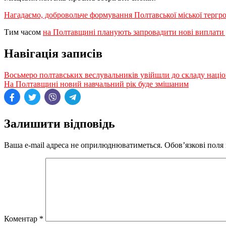
Нагадаємо, добровольче формування Полтавської міської тергро
Тим часом
на Полтавщині планують запровадити нові виплати д
Навігація записів
Восьмеро полтавських веслувальників увійшли до складу націон
На Полтавщині новий навчальний рік буде змішаним
Залишити відповідь
Ваша e-mail адреса не оприлюднюватиметься.
Обов’язкові поля
Коментар
*