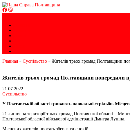
Громадська організація
Меню
Наша Справа Полтавщина
Головна
Новини
Блоги
Фото
Відео
Контакти
Главная
»
Суспільство
»
Жителів трьох громад Полтавщини поп
Жителів трьох громад Полтавщини попередили пр
21.07.2022
Суспільство
У Полтавській області тривають навчальні стрільби. Місцеви
21 липня на території трьох громад Полтавської області – Мир
Полтавської обласної військової адміністрації Дмитра Луніна.
Місцевих жителів просять зберігати спокій.