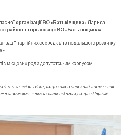
ласної організації ВО «Батьківщина» Лариса
кої районної організації ВО «Батьківщина».
нізації партійних осередків та подальшого розвитку
а».
атів місцевих рад з депутатським корпусом
ьність за зміни, адже, якщо кожен перекладатиме свою
же йти мова?, – наголосила під час зустрічі Лариса