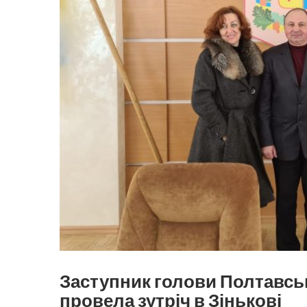
Заступник голови Полтавсь
провела зутріч в Зінькові