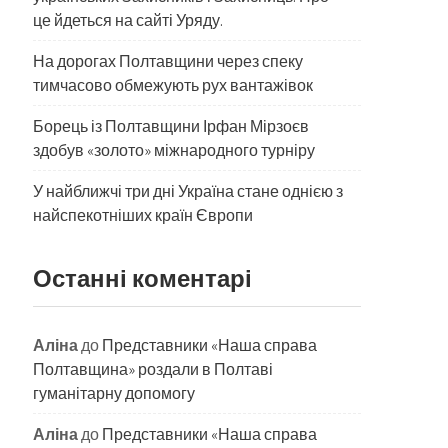
це йдеться на сайті Уряду.
На дорогах Полтавщини через спеку
тимчасово обмежують рух вантажівок
Борець із Полтавщини Ірфан Мірзоєв
здобув «золото» міжнародного турніру
​У найближчі три дні Україна стане однією з
найспекотніших країн Європи
Останні коментарі
Аліна
до
Представники «Наша справа
Полтавщина» роздали в Полтаві
гуманітарну допомогу
Аліна
до
Представники «Наша справа