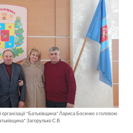
ї організації “Батьківщина” Лариса Босенко з головою
Батьківщина” Загорулько С.В.