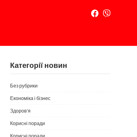
Категорії новин
Без рубрики
Економіка і бізнес
Здоров'я
Корисні поради
Корисні поради