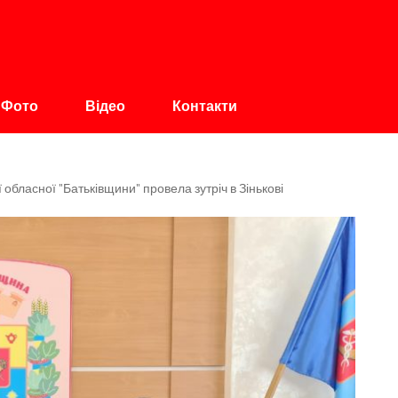
авщина
Фото
Відео
Контакти
обласної "Батьківщини" провела зутріч в Зінькові