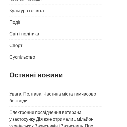
Культура і освіта
Події
Світ і політика
Спорт
Суспільство
Останні новини
Увага, Полтава! Частина міста тимчасово
без води
Електронне посвідчення ветерана
у застосунку Дія вже отримали 1 мільйон
українських Захисників і Захисниць. Про