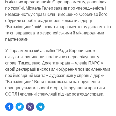
із чільних представників Європарламенту, доповідач
по Україні, Міхаель Галер заявив про упередженість і
незаконність у справі Юлії Тимошенко. Особливо його
обурили спроби влади перешкоджати лідерці
“Батьківщини” здійснювати парламентську дипломатію
та співпрацювати з європейськими й міжнародними
партнерами.
У Парламентській асамблеї Ради Європи також
очікують припинення політичних переслідувань у
справі Тимошенко. Делегати країн — членів ПАРЄ у
своїй декларації висловили обурення повідомленнями
про ймовірний монтаж аудіозаписів у справі лідерки
“Батьківщини”. Вони також вказали на порушення
принципу змагальності сторін, ігнорування практики
ЄСПЛ і численні спекуляції під час розгляду справи.