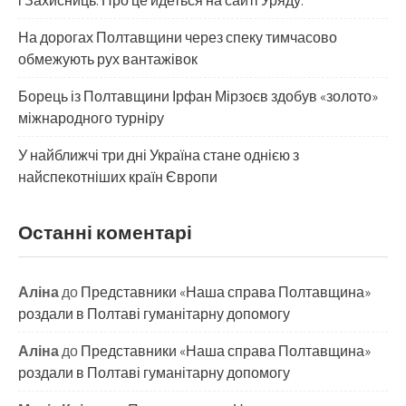
і Захисниць. Про це йдеться на сайті Уряду.
На дорогах Полтавщини через спеку тимчасово
обмежують рух вантажівок
Борець із Полтавщини Ірфан Мірзоєв здобув «золото»
міжнародного турніру
​У найближчі три дні Україна стане однією з
найспекотніших країн Європи
Останні коментарі
Аліна
до
Представники «Наша справа Полтавщина»
роздали в Полтаві гуманітарну допомогу
Аліна
до
Представники «Наша справа Полтавщина»
роздали в Полтаві гуманітарну допомогу