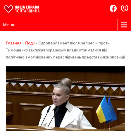
Наша
Громадська
Меню
організація
Справа
Полтавщина
Главная
»
Події
»
Європарламент після репресій проти
Тимошенко закликав українську владу утриматися від
політично вмотивованих переслідувань представників опозиції