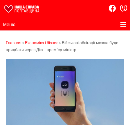
Наша
Громадська
Меню
організація
Справа
Полтавщина
Главная
»
Економіка і бізнес
»
Військові облігації можна буде
придбати через Дію – прем’єр-міністр