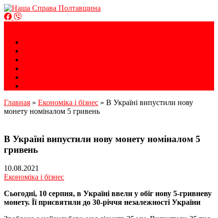
Громадська організація
Меню
Наша Справа Полтавщина
Головна
Новини
Блоги
Фото
Відео
Контакти
Главная
»
Економіка і бізнес
»
В Україні випустили нову
монету номіналом 5 гривень
В Україні випустили нову монету номіналом 5
гривень
10.08.2021
Економіка і бізнес
Сьогодні, 10 серпня, в Україні ввели у обіг нову 5-гривневу
монету. Її присвятили до 30-річчя незалежності України