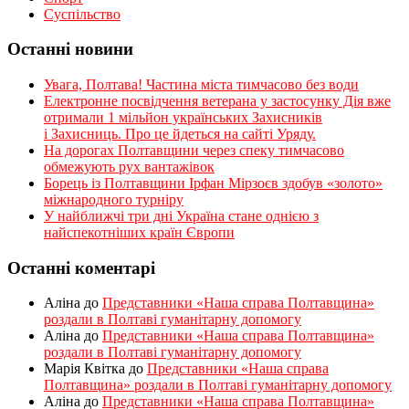
Суспільство
Останні новини
Увага, Полтава! Частина міста тимчасово без води
Електронне посвідчення ветерана у застосунку Дія вже
отримали 1 мільйон українських Захисників
і Захисниць. Про це йдеться на сайті Уряду.
На дорогах Полтавщини через спеку тимчасово
обмежують рух вантажівок
Борець із Полтавщини Ірфан Мірзоєв здобув «золото»
міжнародного турніру
​У найближчі три дні Україна стане однією з
найспекотніших країн Європи
Останні коментарі
Аліна
до
Представники «Наша справа Полтавщина»
роздали в Полтаві гуманітарну допомогу
Аліна
до
Представники «Наша справа Полтавщина»
роздали в Полтаві гуманітарну допомогу
Марія Квітка
до
Представники «Наша справа
Полтавщина» роздали в Полтаві гуманітарну допомогу
Аліна
до
Представники «Наша справа Полтавщина»