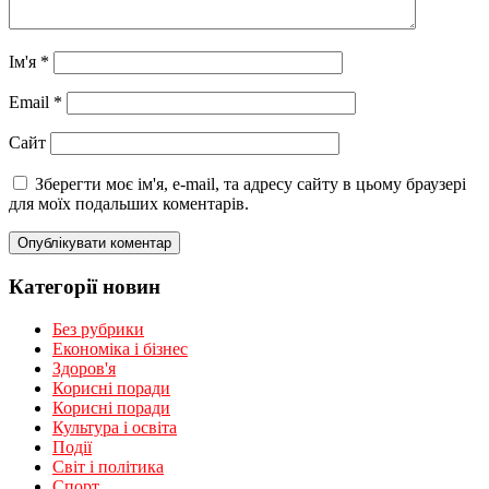
Ім'я
*
Email
*
Сайт
Зберегти моє ім'я, e-mail, та адресу сайту в цьому браузері
для моїх подальших коментарів.
Категорії новин
Без рубрики
Економіка і бізнес
Здоров'я
Корисні поради
Корисні поради
Культура і освіта
Події
Світ і політика
Спорт