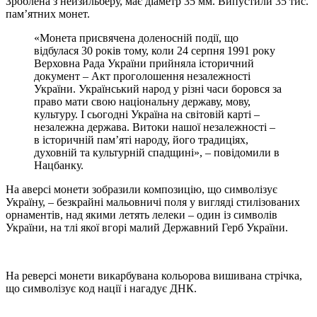
Зроблена з нейзильберу, має діаметр 35 мм. Випустили 35 тис.
пам’ятних монет.
«Монета присвячена доленосній події, що
відбулася 30 років тому, коли 24 серпня 1991 року
Верховна Рада України прийняла історичний
документ – Акт проголошення незалежності
України. Український народ у різні часи боровся за
право мати свою національну державу, мову,
культуру. І сьогодні Україна на світовій карті –
незалежна держава. Витоки нашої незалежності –
в історичній пам’яті народу, його традиціях,
духовній та культурній спадщині», – повідомили в
Нацбанку.
На аверсі монети зобразили композицію, що символізує
Україну, – безкрайні мальовничі поля у вигляді стилізованих
орнаментів, над якими летять лелеки – один із символів
України, на тлі якої вгорі малий Державний Герб України.
На реверсі монети викарбувана кольорова вишивана стрічка,
що символізує код нації і нагадує ДНК.