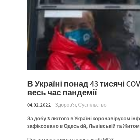
В Україні понад 43 тисячі CO
весь час пандемії
04.02.2022
Здоров'я
,
Суспільство
За добу 3 лютого в Україні коронавірусом ін
зафіксовано в Одеській, Львівській та Житом
Про це повідомили у пресслужбі МОЗ.