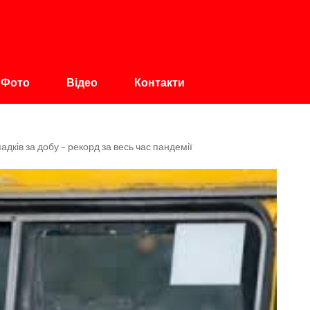
авщина
Фото
Відео
Контакти
падків за добу – рекорд за весь час пандемії