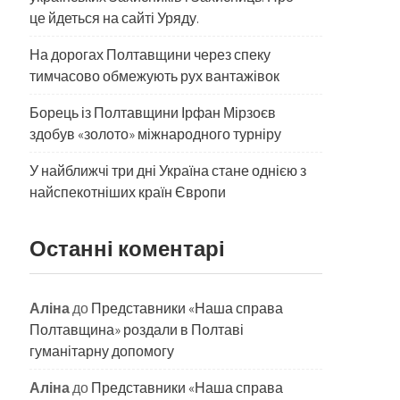
це йдеться на сайті Уряду.
На дорогах Полтавщини через спеку
тимчасово обмежують рух вантажівок
Борець із Полтавщини Ірфан Мірзоєв
здобув «золото» міжнародного турніру
​У найближчі три дні Україна стане однією з
найспекотніших країн Європи
Останні коментарі
Аліна
до
Представники «Наша справа
Полтавщина» роздали в Полтаві
гуманітарну допомогу
Аліна
до
Представники «Наша справа