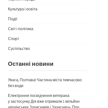
Культура і освіта
Події
Світ і політика
Спорт
Суспільство
Останні новини
Увага, Полтава! Частина міста тимчасово
без води
Електронне посвідчення ветерана
у застосунку Дія вже отримали 1 мільйон
українських Захисників і Захисниць. Про