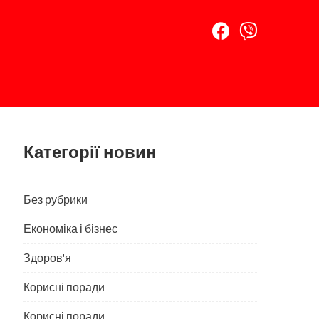
Категорії новин
Без рубрики
Економіка і бізнес
Здоров'я
Корисні поради
Корисні поради