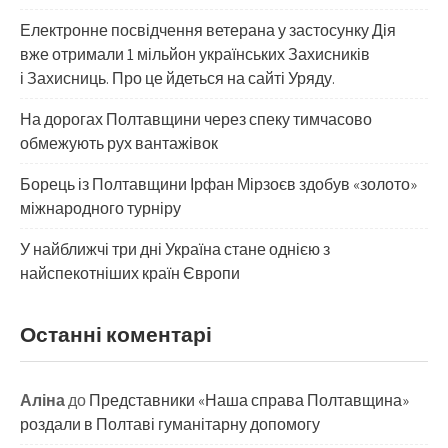
Електронне посвідчення ветерана у застосунку Дія
вже отримали 1 мільйон українських Захисників
і Захисниць. Про це йдеться на сайті Уряду.
На дорогах Полтавщини через спеку тимчасово
обмежують рух вантажівок
Борець із Полтавщини Ірфан Мірзоєв здобув «золото»
міжнародного турніру
​У найближчі три дні Україна стане однією з
найспекотніших країн Європи
Останні коментарі
Аліна
до
Представники «Наша справа Полтавщина»
роздали в Полтаві гуманітарну допомогу