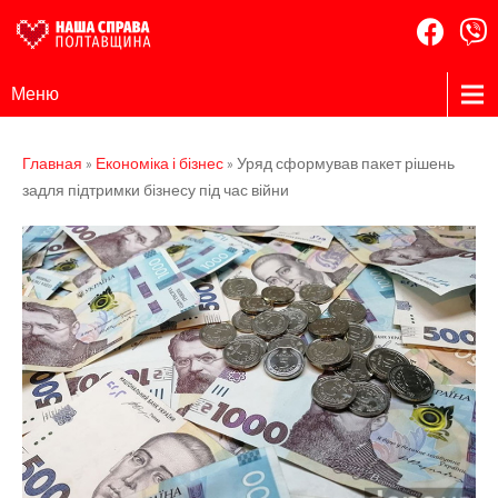
Наша
Громадська
Меню
організація
Справа
Полтавщина
Главная
»
Економіка і бізнес
»
Уряд сформував пакет рішень
задля підтримки бізнесу під час війни