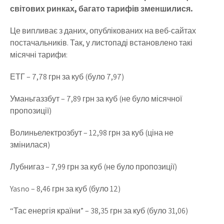
світових ринках, багато тарифів зменшилися.
Це випливає з даних, опублікованих на веб-сайтах
постачальників. Так, у листопаді встановлено такі
місячні тарифи:
ЕТГ – 7,78 грн за куб (було 7,97)
Уманьгаззбут – 7,89 грн за куб (не було місячної
пропозиції)
Волиньелектрозбут – 12,98 грн за куб (ціна не
змінилася)
Лубнигаз – 7,99 грн за куб (не було пропозиції)
Yasno – 8,46 грн за куб (було 12)
“Тас енергія країни” – 38,35 грн за куб (було 31,06)