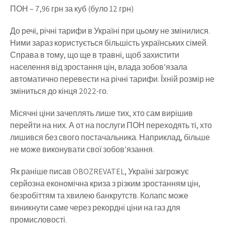
ПОН – 7,96 грн за куб (було 12 грн)
До речі, річні тарифи в Україні при цьому не змінилися.
Ними зараз користується більшість українських сімей.
Справа в тому, що ще в травні, щоб захистити
населення від зростання цін, влада зобов’язала
автоматично перевести на річні тарифи. Їхній розмір не
зміниться до кінця 2022-го.
Місячні ціни зачеплять лише тих, хто сам вирішив
перейти на них. А от на послуги ПОН переходять ті, хто
лишився без свого постачальника. Наприклад, більше
не може виконувати свої зобов’язання.
Як раніше писав OBOZREVATEL, Україні загрожує
серйозна економічна криза з різким зростанням цін,
безробіттям та хвилею банкрутств. Колапс може
виникнути саме через рекордні ціни на газ для
промисловості.