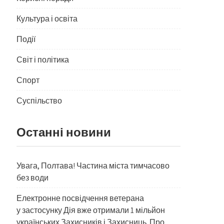
Культура і освіта
Події
Світ і політика
Спорт
Суспільство
Останні новини
Увага, Полтава! Частина міста тимчасово
без води
Електронне посвідчення ветерана
у застосунку Дія вже отримали 1 мільйон
українських Захисників і Захисниць. Про