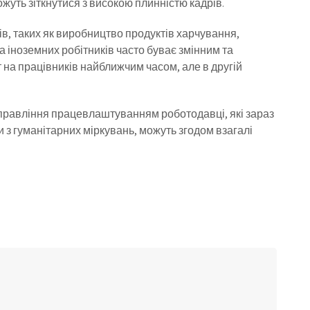
ожуть зіткнутися з високою плинністю кадрів.
ів, таких як виробництво продуктів харчування,
на іноземних робітників часто буває змінним та
т на працівників найближчим часом, але в другій
управління працевлаштуванням роботодавці, які зараз
и з гуманітарних міркувань, можуть згодом взагалі