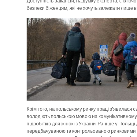
Доступність вакансій, на думку експерта, є ключ
безпеки біженцям, які не хочуть залежати лише ві
Крім того, на польському ринку праці з’явилася сь
володіють польською мовою на комунікативному
підробітків для жінок із України. Раніше у Польщ
передбачуваною та контрольованою ринковими ме