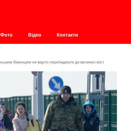
авщина
Фото
Відео
Контакти
нським біженцям не варто переїжджати до великих міст