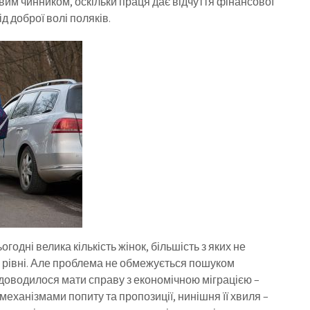
овим чинником, оскільки праця дає відчуття фінансової
д доброї волі поляків.
огодні велика кількість жінок, більшість з яких не
 рівні. Але проблема не обмежується пошуком
і доводилося мати справу з економічною міграцією –
ханізмами попиту та пропозиції, нинішня її хвиля –