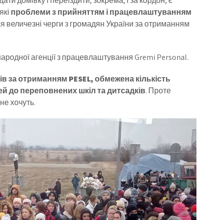
ати домівку і переїздити, зокрема, і за кордон, є
які
проблеми з прийняттям і працевлаштуванням
ся величезні черги з громадян України за отриманням
ародної агенції з працевлаштування Gremi Personal.
ців за отриманням PESEL, обмежена кількість
ей до переповнених шкіл та дитсадків
. Проте
не хочуть.