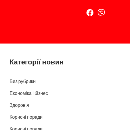
Категорії новин
Без рубрики
Економіка і бізнес
Здоров'я
Корисні поради
Корисні поради