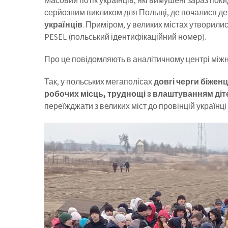
Масовий потік українців, які вимушені зараз покид
серйозним викликом для Польщі, де почалися де
українців
. Приміром, у великих містах утворили
PESEL (польський ідентифікаційний номер).
Про це повідомляють в аналітичному центрі міжн
Так, у польських мегаполісах
довгі черги біжен
робочих місць, труднощі з влаштуванням діт
переїжджати з великих міст до провінцій українці 