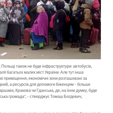
х Польщі також не буде інфраструктури: автобусів,
еалії багатьох малих міст України. Але тут інша
ькі приміщення, економічні зони розташовані за
дний, а ресурсів для допомоги біженцям – більше.
Варшави, Кракова чи Гданська, де, на їхню думку, буде
їнська громада”, – стверджує Томаш Богдевич,