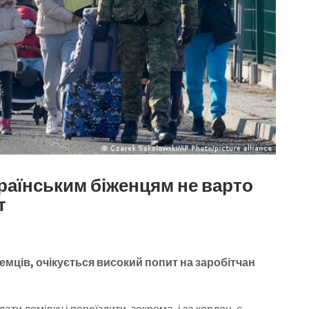
раїнським біженцям не варто
т
земців, очікується високий попит на заробітчан