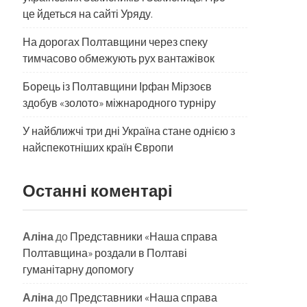
це йдеться на сайті Уряду.
На дорогах Полтавщини через спеку
тимчасово обмежують рух вантажівок
Борець із Полтавщини Ірфан Мірзоєв
здобув «золото» міжнародного турніру
​У найближчі три дні Україна стане однією з
найспекотніших країн Європи
Останні коментарі
Аліна
до
Представники «Наша справа
Полтавщина» роздали в Полтаві
гуманітарну допомогу
Аліна
до
Представники «Наша справа