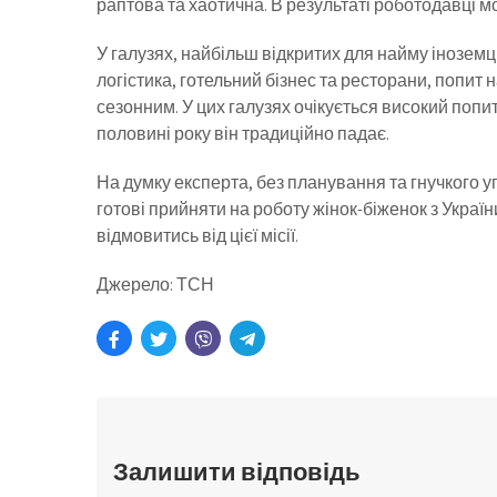
раптова та хаотична. В результаті роботодавці м
У галузях, найбільш відкритих для найму іноземц
логістика, готельний бізнес та ресторани, попит 
сезонним. У цих галузях очікується високий попи
половині року він традиційно падає.
На думку експерта, без планування та гнучкого 
готові прийняти на роботу жінок-біженок з Україн
відмовитись від цієї місії.
Джерело: ТСН
Залишити відповідь