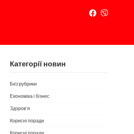
Категорії новин
Без рубрики
Економіка і бізнес
Здоров'я
Корисні поради
Корисні поради