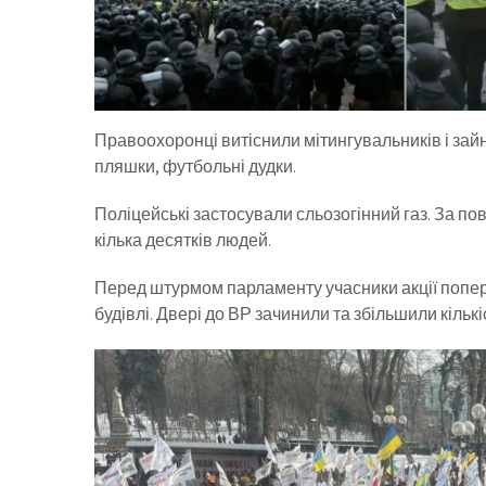
Правоохоронці витіснили мітингувальників і зайн
пляшки, футбольні дудки.
Поліцейські застосували сльозогінний газ. За по
кілька десятків людей.
Перед штурмом парламенту учасники акції попер
будівлі. Двері до ВР зачинили та збільшили кількі