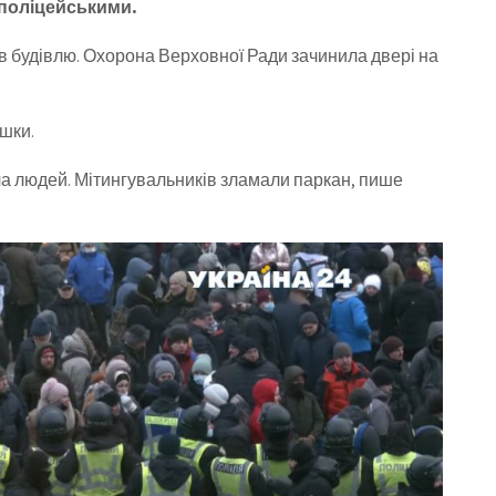
 поліцейськими.
в будівлю. Охорона Верховної Ради зачинила двері на
шки.
ча людей. Мітингувальників зламали паркан, пише