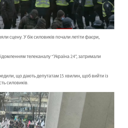
яли сцену. У бік силовиків почали летіти фаєри,
відомленням телеканалу “Україна 24”, затримали
едили, що дають депутатам 15 хвилин, щоб вийти із
сть силовиків.