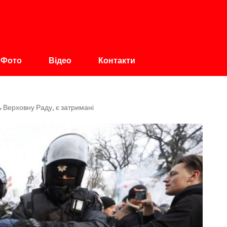
авщина
Фото
Відео
Контакти
Верховну Раду, є затримані