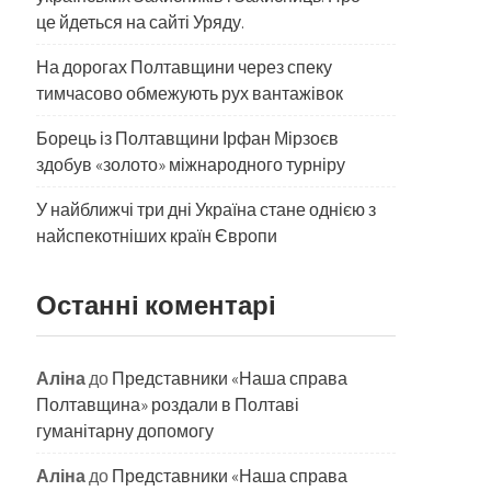
це йдеться на сайті Уряду.
На дорогах Полтавщини через спеку
тимчасово обмежують рух вантажівок
Борець із Полтавщини Ірфан Мірзоєв
здобув «золото» міжнародного турніру
​У найближчі три дні Україна стане однією з
найспекотніших країн Європи
Останні коментарі
Аліна
до
Представники «Наша справа
Полтавщина» роздали в Полтаві
гуманітарну допомогу
Аліна
до
Представники «Наша справа