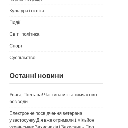
Культура і освіта
Події
Світ і політика
Спорт
Суспільство
Останні новини
Увага, Полтава! Частина міста тимчасово
без води
Електронне посвідчення ветерана
у застосунку Дія вже отримали 1 мільйон
українських Захисників і Захисниць. Про