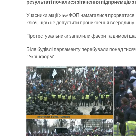
результаті почалися зіткнення підприємців з
Учасники акції SaveФОП намагалися прорватися 
ключ, щоб не допустити проникнення всередину.
Протестувальники запалили фаєри та димові ша
Біля будівлі парламенту перебували понад тися
“Укрінформ”.