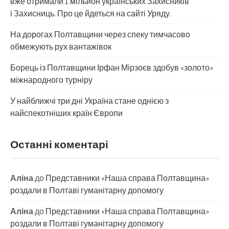
вже отримали 1 мільйон українських Захисників
і Захисниць. Про це йдеться на сайті Уряду.
На дорогах Полтавщини через спеку тимчасово
обмежують рух вантажівок
Борець із Полтавщини Ірфан Мірзоєв здобув «золото»
міжнародного турніру
​У найближчі три дні Україна стане однією з
найспекотніших країн Європи
Останні коментарі
Аліна
до
Представники «Наша справа Полтавщина»
роздали в Полтаві гуманітарну допомогу
Аліна
до
Представники «Наша справа Полтавщина»
роздали в Полтаві гуманітарну допомогу