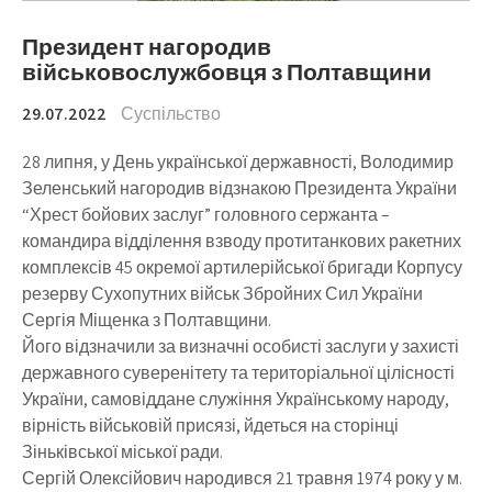
Президент нагородив
військовослужбовця з Полтавщини
29.07.2022
Суспільство
28 липня, у День української державності, Володимир
Зеленський нагородив відзнакою Президента України
“Хрест бойових заслуг” головного сержанта –
командира відділення взводу протитанкових ракетних
комплексів 45 окремої артилерійської бригади Корпусу
резерву Сухопутних військ Збройних Сил України
Сергія Міщенка з Полтавщини.
Його відзначили за визначні особисті заслуги у захисті
державного суверенітету та територіальної цілісності
України, самовіддане служіння Українському народу,
вірність військовій присязі, йдеться на сторінці
Зіньківської міської ради.
Сергій Олексійович народився 21 травня 1974 року у м.