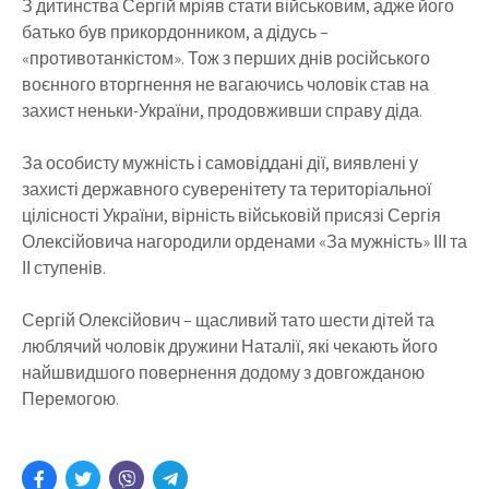
З дитинства Сергій мріяв стати військовим, адже його
батько був прикордонником, а дідусь –
«противотанкістом». Тож з перших днів російського
воєнного вторгнення не вагаючись чоловік став на
захист неньки-України, продовживши справу діда.
За особисту мужність і самовіддані дії, виявлені у
захисті державного суверенітету та територіальної
цілісності України, вірність військовій присязі Сергія
Олексійовича нагородили орденами «За мужність» ІІІ та
ІІ ступенів.
Сергій Олексійович – щасливий тато шести дітей та
люблячий чоловік дружини Наталії, які чекають його
найшвидшого повернення додому з довгожданою
Перемогою.