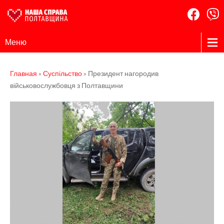
Наша
Громадська
Меню
організація
Справа
Полтавщина
Главная
»
Суспільство
»
Президент нагородив
військовослужбовця з Полтавщини