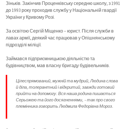
Зіньків. Закінчив Проценківську середню школу, з 1991
до 1993 року проходив службу у Національній гвардії
України у Кривому Розі.
За освітою Сергій Міщенко – юрист. Після служби в
лавах армії, деякий час працював у Опішнянському
підрозділі міліції.
Займався підприємницькою діяльністю та
будівництвом, мав власну бригаду будівельників.
Цілеспрямований, мужній та мудрий, Людина слова
й діла, толерантний і відкритий, завжди готовий
прийти на допомогу. Вся наша родина пишається
Серьожею та його досягненнями, – так про свого
племінника говорить Людмила Федорівна Мороз.