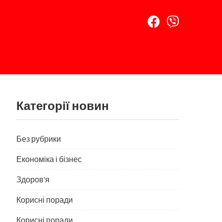
Категорії новин
Без рубрики
Економіка і бізнес
Здоров'я
Корисні поради
Корисні поради