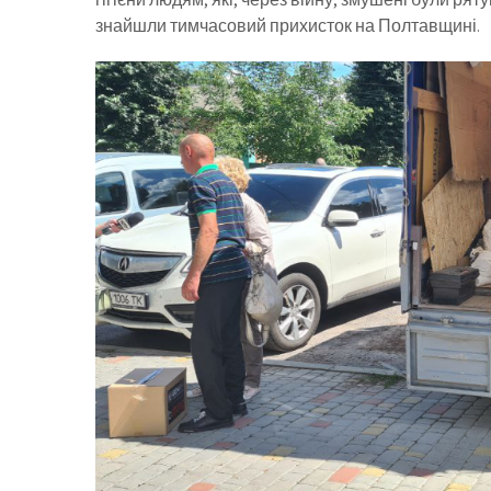
знайшли тимчасовий прихисток на Полтавщині.