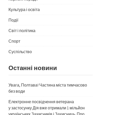
Культура і освіта
Події
Світ і політика
Спорт
Суспільство
Останні новини
Увага, Полтава! Частина міста тимчасово
без води
Електронне посвідчення ветерана
у застосунку Дія вже отримали 1 мільйон
українських Захисників і Захисниць. Про