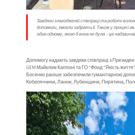
Завдяки злагодженій співпраці та роботі волон
допомоги, змогли забрати її. Також у процесі 
один одному, якою б вона не була – це надзвича
Допомогу надають завдяки співпраці з Президент
GEM Майклом Каппоні та ГО “Фонд “Якість життя”.
Босенко раніше забезпечили гуманітарною допо
Кобеляччини, Ланни, Лубенщини, Пирятина, Пол