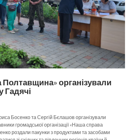
 Полтавщина» організували
у Гадячі
ариса Босенко та Сергій Бєлашов організували
авники громадської організації «Наша справа
енко роздали пакунки з продуктами та засобами
ватися зі східних та південних регіонів країни й