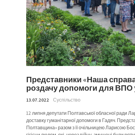
Представники «Наша справа
роздачу допомоги для ВПО 
13.07.2022
Суспільство
12 липня депутати Полтавської обласної ради Л
доставку гуманітарної допомоги в Гадяч. Предст
Полтавщина» разом з її очільницею Ларисою Бос
гігієни людям, які, через війну, змушені були ряту