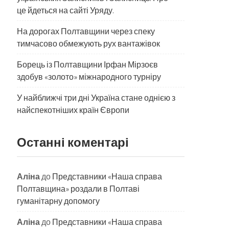
це йдеться на сайті Уряду.
На дорогах Полтавщини через спеку
тимчасово обмежують рух вантажівок
Борець із Полтавщини Ірфан Мірзоєв
здобув «золото» міжнародного турніру
​У найближчі три дні Україна стане однією з
найспекотніших країн Європи
Останні коментарі
Аліна
до
Представники «Наша справа
Полтавщина» роздали в Полтаві
гуманітарну допомогу
Аліна
до
Представники «Наша справа