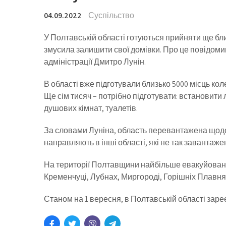
04.09.2022
Суспільство
У Полтавській області готуються прийняти ще бли
змусила залишити свої домівки. Про це повідоми
адміністрації Дмитро Лунін.
В області вже підготували близько 5000 місць к
Ще сім тисяч – потрібно підготувати: встановити
душових кімнат, туалетів.
За словами Луніна, область перевантажена щодо 
направляють в інші області, які не так заванта
На території Полтавщини найбільше евакуйовани
Кременчуці, Лубнах, Миргороді, Горішніх Плавнях
Станом на 1 вересня, в Полтавській області зар