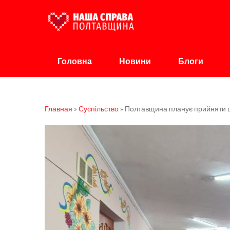
Наша Справа Полт
Громадська організація
Головна
Новини
Блоги
Главная
»
Суспільство
»
Полтавщина планує прийняти ще