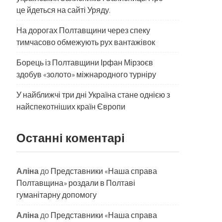
це йдеться на сайті Уряду.
На дорогах Полтавщини через спеку
тимчасово обмежують рух вантажівок
Борець із Полтавщини Ірфан Мірзоєв
здобув «золото» міжнародного турніру
​У найближчі три дні Україна стане однією з
найспекотніших країн Європи
Останні коментарі
Аліна
до
Представники «Наша справа
Полтавщина» роздали в Полтаві
гуманітарну допомогу
Аліна
до
Представники «Наша справа