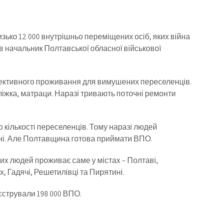
зько 12 000 внутрішньо переміщених осіб, яких війна
в начальник Полтавської обласної військової
олективного проживання для вимушених переселенців.
 ліжка, матраци. Наразі тривають поточні ремонти
кількості переселенців. Тому наразі людей
жені. Але Полтавщина готова приймати ВПО.
х людей проживає саме у містах – Полтаві,
, Гадячі, Решетилівці та Пирятині.
еєстрували 198 000 ВПО.