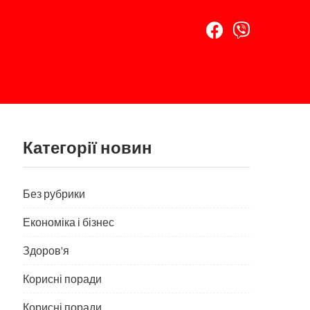
Категорії новин
Без рубрики
Економіка і бізнес
Здоров'я
Корисні поради
Корисні поради