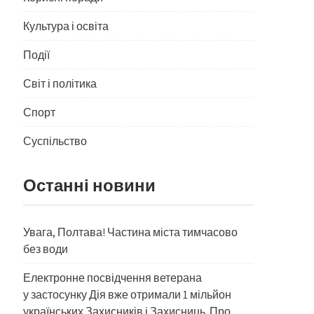
Культура і освіта
Події
Світ і політика
Спорт
Суспільство
Останні новини
Увага, Полтава! Частина міста тимчасово
без води
Електронне посвідчення ветерана
у застосунку Дія вже отримали 1 мільйон
українських Захисників і Захисниць. Про