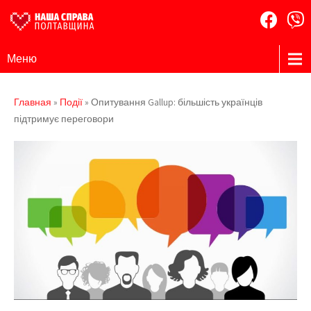
Наша
Громадська
Меню
організація
Справа
Полтавщина
Главная
»
Події
»
Опитування Gallup: більшість українців
підтримує переговори