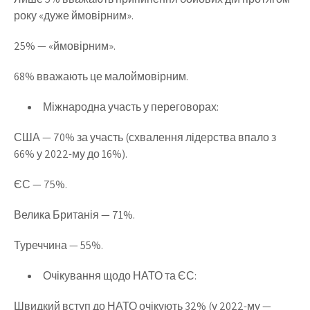
року «дуже ймовірним».
25% — «ймовірним».
68% вважають це малоймовірним.
Міжнародна участь у переговорах:
США — 70% за участь (схвалення лідерства впало з
66% у 2022-му до 16%).
ЄС — 75%.
Велика Британія — 71%.
Туреччина — 55%.
Очікування щодо НАТО та ЄС:
Швидкий вступ до НАТО очікують 32% (у 2022-му —