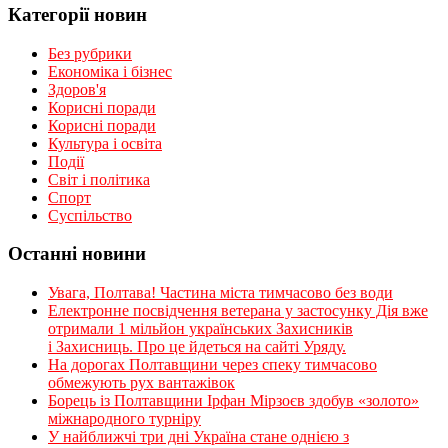
Категорії новин
Без рубрики
Економіка і бізнес
Здоров'я
Корисні поради
Корисні поради
Культура і освіта
Події
Світ і політика
Спорт
Суспільство
Останні новини
Увага, Полтава! Частина міста тимчасово без води
Електронне посвідчення ветерана у застосунку Дія вже
отримали 1 мільйон українських Захисників
і Захисниць. Про це йдеться на сайті Уряду.
На дорогах Полтавщини через спеку тимчасово
обмежують рух вантажівок
Борець із Полтавщини Ірфан Мірзоєв здобув «золото»
міжнародного турніру
​У найближчі три дні Україна стане однією з