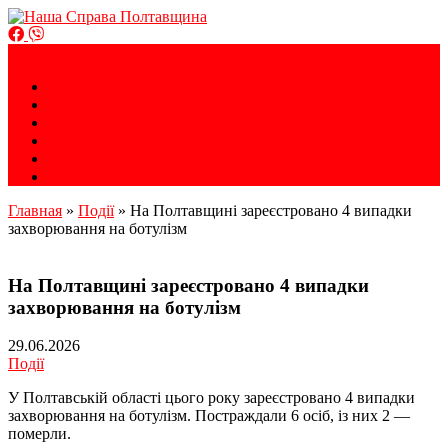
Громадська організація
Меню
Наша Справа Полтавщина
Головна
Новини
Блоги
Фото
Відео
Контакти
Главная
»
Події
»
На Полтавщині зареєстровано 4 випадки
захворювання на ботулізм
На Полтавщині зареєстровано 4 випадки
захворювання на ботулізм
29.06.2026
Події
У Полтавській області цього року зареєстровано 4 випадки
захворювання на ботулізм. Постраждали 6 осіб, із них 2 —
померли.