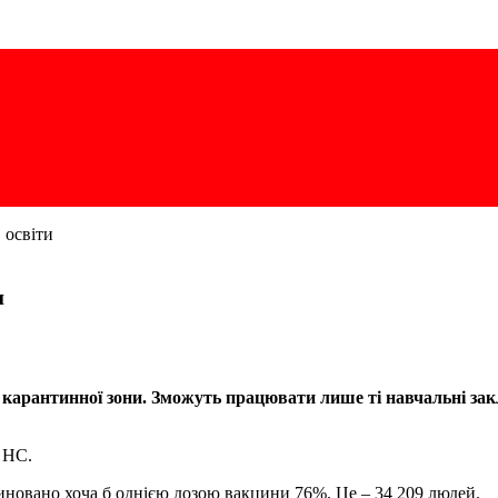
 освіти
и
» карантинної зони. Зможуть працювати лише ті навчальні з
а НС.
циновано хоча б однією дозою вакцини 76%. Це – 34 209 людей.