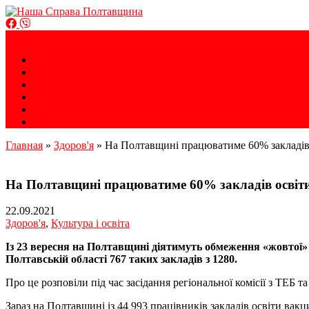
Громадська організація
Меню
Наша Справа Полтавщина
Головна
Новини
Блоги
Фото
Відео
Контакти
Главная
»
Здоров'я
»
На Полтавщині працюватиме 60% закладів
На Полтавщині працюватиме 60% закладів освіт
22.09.2021
Здоров'я
,
Культура і освіта
Із 23 вересня на Полтавщині діятимуть обмеження «жовтої
Полтавській області 767 таких закладів з 1280.
Про це розповіли під час засідання регіональної комісії з ТЕБ т
Зараз на Полтавщині із 44 993 працівників закладів освіти вак