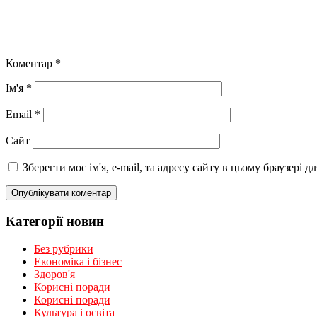
Коментар
*
Ім'я
*
Email
*
Сайт
Зберегти моє ім'я, e-mail, та адресу сайту в цьому браузері 
Категорії новин
Без рубрики
Економіка і бізнес
Здоров'я
Корисні поради
Корисні поради
Культура і освіта