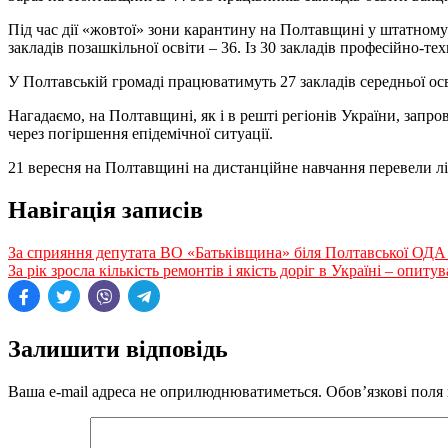
Під час дії «жовтої» зони карантину на Полтавщині у штатному 
закладів позашкільної освіти – 36. Із 30 закладів професійно-техн
У Полтавській громаді працюватимуть 27 закладів середньої освіт
Нагадаємо, на Полтавщині, як і в решті регіонів України, запр
через погіршення епідемічної ситуації.
21 вересня на Полтавщині на дистанційне навчання перевели ліц
Навігація записів
За сприяння депутата ВО «Батьківщина» біля Полтавської ОДА 
За рік зросла кількість ремонтів і якість доріг в Україні – опиту
Залишити відповідь
Ваша e-mail адреса не оприлюднюватиметься.
Обов’язкові поля