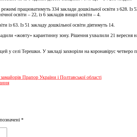
режимі працюватимуть 334 заклади дошкільної освіти з 628. Із 52
ічної освіти – 22, із 6 закладів вищої освіти – 4.
и із 63. Із 51 закладу дошкільної освіти діятимуть 14.
овадили «жовту» карантинну зону. Рішення ухвалили 21 вересня на
ей у селі Терешки. У закладі захворіли на коронавірус четверо п
замайорів Прапор України і Полтавської області
вання
 позначені
*