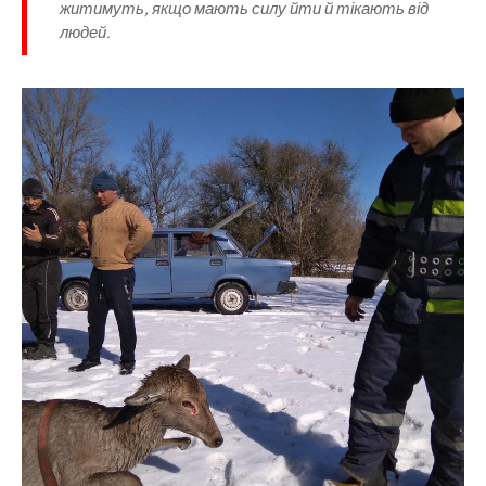
житимуть, якщо мають силу йти й тікають від
людей.