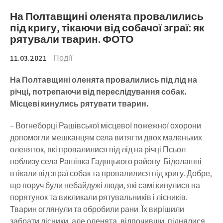
На Полтавщині оленята провалились
під кригу, тікаючи від собачої зграї: як
рятували тварин. ФОТО
11.03.2021
Події
На Полтавщині оленята провалились під лід на
річці, потрепаючи від переслідування собак.
Місцеві кинулись рятувати тварин.
– Вогнеборці Рашівської місцевої пожежної охорони
допомогли мешканцям села витягти двох маленьких
оленяток, які провалилися під лід на річці Псьол
поблизу села Рашівка Гадяцького району. Бідолашні
втікали від зграї собак та провалилися під кригу. Добре,
що поруч були небайдужі люди, які самі кинулися на
порятунок та викликали рятувальників і лісників.
Тварин оглянули та обробили рани. Їх вирішили
забрати лісники, але оленята, відпочивши, піднялися