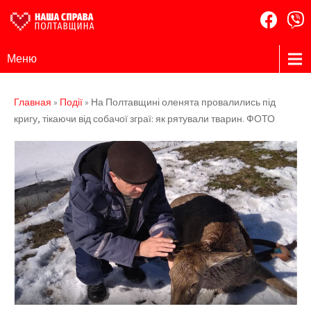
Наша
Громадська
Меню
організація
Справа
Полтавщина
Главная
»
Події
»
На Полтавщині оленята провалились під
кригу, тікаючи від собачої зграї: як рятували тварин. ФОТО