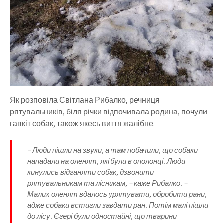
Як розповіла Світлана Рибалко, речниця
рятувальників, біля річки відпочивала родина, почули
гавкіт собак, також якесь виття жалібне.
– Люди пішли на звуки, а там побачили, що собаки
нападали на оленят, які були в ополонці. Люди
кинулись відганяти собак, дзвонити
рятувальникам та лісникам, – каже Рибалко. –
Малих оленят вдалось урятувати, обробити рани,
адже собаки встигли завдати ран. Потім малі пішли
до лісу. Єгері були одностайні, що тварини