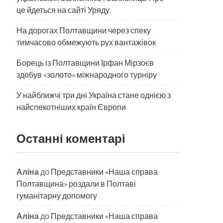
це йдеться на сайті Уряду.
На дорогах Полтавщини через спеку
тимчасово обмежують рух вантажівок
Борець із Полтавщини Ірфан Мірзоєв
здобув «золото» міжнародного турніру
​У найближчі три дні Україна стане однією з
найспекотніших країн Європи
Останні коментарі
Аліна
до
Представники «Наша справа
Полтавщина» роздали в Полтаві
гуманітарну допомогу
Аліна
до
Представники «Наша справа