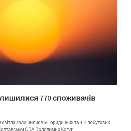
алишилися 770 споживачів
ез світла залишилися 56 юридичних та 414 побутових
 Полтавської ОВА Володимир Когут.