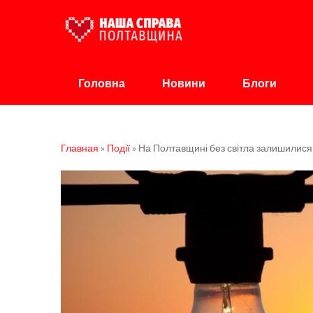
Наша Справа Полт
Громадська організація
Головна
Новини
Блоги
Главная
»
Події
»
На Полтавщині без світла залишилися