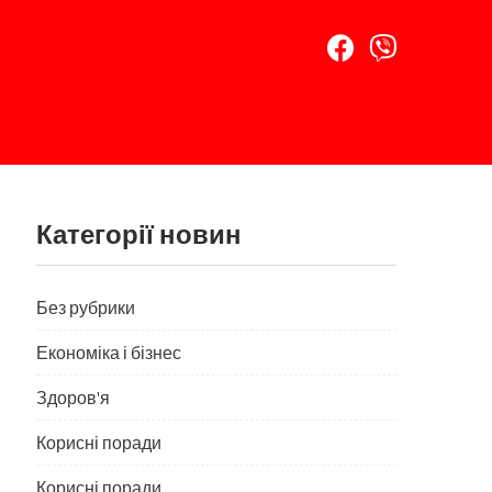
Категорії новин
Без рубрики
Економіка і бізнес
Здоров'я
Корисні поради
Корисні поради