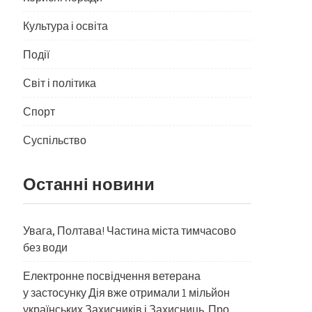
Культура і освіта
Події
Світ і політика
Спорт
Суспільство
Останні новини
Увага, Полтава! Частина міста тимчасово
без води
Електронне посвідчення ветерана
у застосунку Дія вже отримали 1 мільйон
українських Захисників і Захисниць. Про