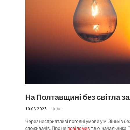
На Полтавщині без світла з
10.06.2025
Події
Через несприятливі погодні умови у м. Зіньків б
споживачів. Про це
повідомив
т.в.о. начальника