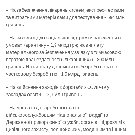
– На забезпечення лікарень киснем, експрес-тестами
та витратними матеріалами для тестування – 584 млн
гривень.
– На заходи щодо соціальної підтримки населення в
умовах карантину – 2,9 млрд грн; на виплату
матеріального забезпечення у зв’язку з тимчасовою
втратою працездатності («лікарняних») – 800 млн
гривень. На виплату допомоги по безробіттю та по
частковому безробіттю – 1,5 млрд гривень.
– На здійснення заходів з боротьби з COVID-19 у
закладах освіти – 18,3 млн гривень.
– На доплати до заробітної плати
військовослужбовцям Національної гвардії та
Державної прикордонної служби, органів і підрозділів
цивільного захисту, поліцейським, медичним та іншим