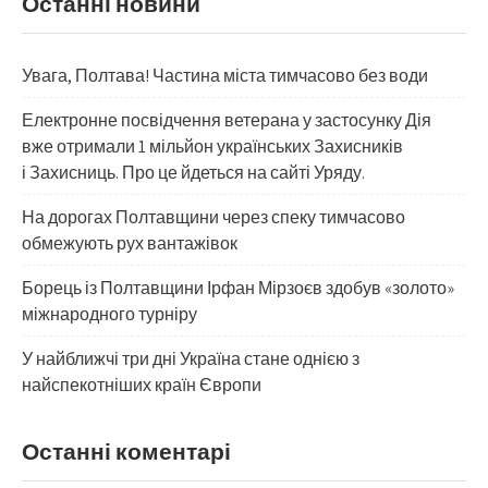
Останні новини
Увага, Полтава! Частина міста тимчасово без води
Електронне посвідчення ветерана у застосунку Дія
вже отримали 1 мільйон українських Захисників
і Захисниць. Про це йдеться на сайті Уряду.
На дорогах Полтавщини через спеку тимчасово
обмежують рух вантажівок
Борець із Полтавщини Ірфан Мірзоєв здобув «золото»
міжнародного турніру
​У найближчі три дні Україна стане однією з
найспекотніших країн Європи
Останні коментарі