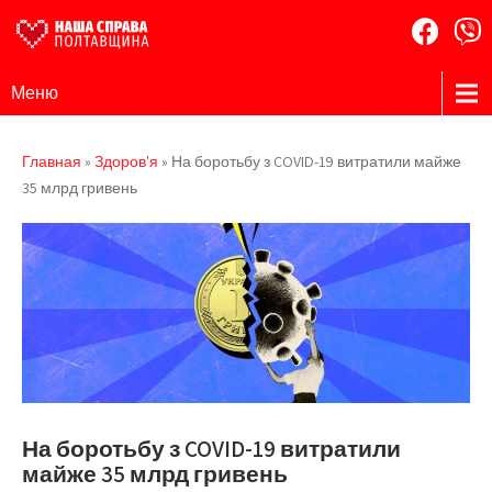
Наша
Громадська
Меню
організація
Справа
Полтавщина
Главная
»
Здоров'я
»
На боротьбу з COVID-19 витратили майже
35 млрд гривень
На боротьбу з COVID-19 витратили
майже 35 млрд гривень