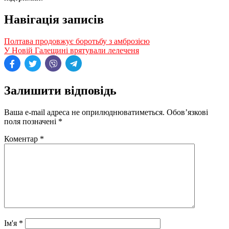
Навігація записів
Полтава продовжує боротьбу з амброзією
У Новій Галещині врятували лелеченя
Залишити відповідь
Ваша e-mail адреса не оприлюднюватиметься.
Обов’язкові
поля позначені
*
Коментар
*
Ім'я
*