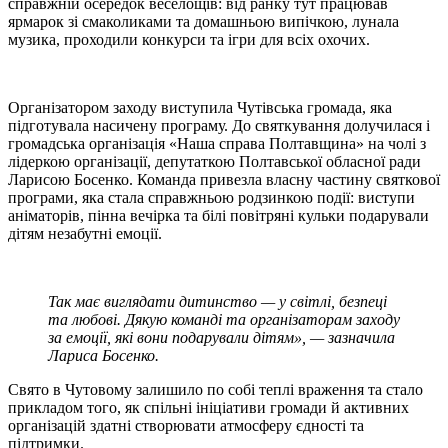
справжній осередок веселощів: від ранку тут працював
ярмарок зі смаколиками та домашньою випічкою, лунала
музика, проходили конкурси та ігри для всіх охочих.
Організатором заходу виступила Чутівська громада, яка
підготувала насичену програму. До святкування долучилася і
громадська організація «Наша справа Полтавщина» на чолі з
лідеркою організації, депутаткою Полтавської обласної ради
Ларисою Босенко. Команда привезла власну частину святкової
програми, яка стала справжньою родзинкою події: виступи
аніматорів, пінна вечірка та білі повітряні кульки подарували
дітям незабутні емоції.
Так має виглядати дитинство — у світлі, безпеці
та любові. Дякую команді та організаторам заходу
за емоції, які вони подарували дітям», — зазначила
Лариса Босенко.
Свято в Чутовому залишило по собі теплі враження та стало
прикладом того, як спільні ініціативи громади й активних
організацій здатні створювати атмосферу єдності та
підтримки.