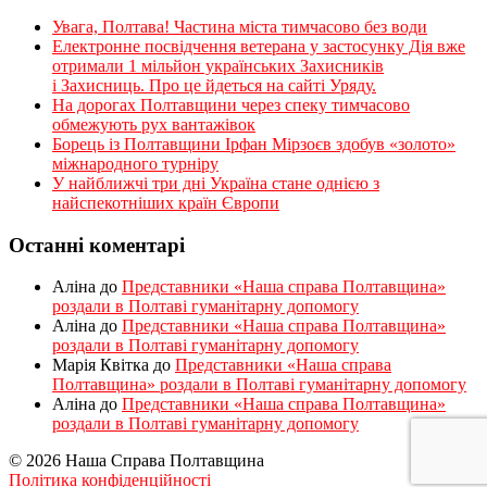
Увага, Полтава! Частина міста тимчасово без води
Електронне посвідчення ветерана у застосунку Дія вже
отримали 1 мільйон українських Захисників
і Захисниць. Про це йдеться на сайті Уряду.
На дорогах Полтавщини через спеку тимчасово
обмежують рух вантажівок
Борець із Полтавщини Ірфан Мірзоєв здобув «золото»
міжнародного турніру
​У найближчі три дні Україна стане однією з
найспекотніших країн Європи
Останні коментарі
Аліна
до
Представники «Наша справа Полтавщина»
роздали в Полтаві гуманітарну допомогу
Аліна
до
Представники «Наша справа Полтавщина»
роздали в Полтаві гуманітарну допомогу
Марія Квітка
до
Представники «Наша справа
Полтавщина» роздали в Полтаві гуманітарну допомогу
Аліна
до
Представники «Наша справа Полтавщина»
роздали в Полтаві гуманітарну допомогу
© 2026 Наша Справа Полтавщина
Політика конфіденційності