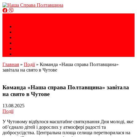
Громадська організація
Меню
Наша Справа Полтавщина
Головна
Новини
Блоги
Фото
Відео
Контакти
Главная
»
Події
»
Команда «Наша справа Полтавщина»
завітала на свято в Чутове
Команда «Наша справа Полтавщина» завітала
на свято в Чутове
13.08.2025
Події
У Чутовому відбулося масштабне святкування Дня молоді, яке
об’єднало дітей і дорослих у атмосфері радості та
добросусідства. Центральна площа селища перетворилася на