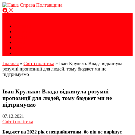
Громадська організація
Меню
Наша Справа Полтавщина
Головна
Новини
Блоги
Фото
Відео
Контакти
Главная
»
Світ і політика
»
Іван Крулько: Влада відкинула
розумні пропозиції для людей, тому бюджет ми не
підтримуємо
Іван Крулько: Влада відкинула розумні
пропозиції для людей, тому бюджет ми не
підтримуємо
07.12.2021
Світ і політика
Бюджет на 2022 рік є неприйнятним, бо він не вирішує