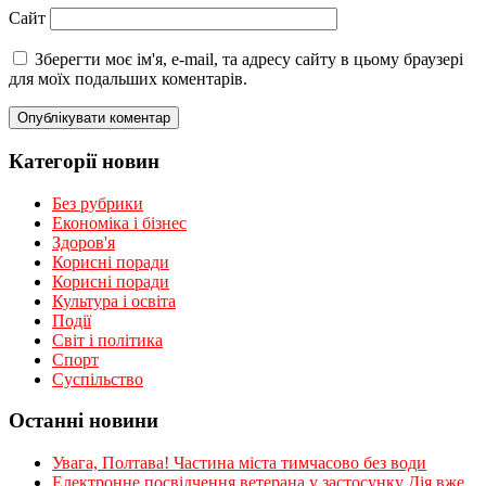
Сайт
Зберегти моє ім'я, e-mail, та адресу сайту в цьому браузері
для моїх подальших коментарів.
Категорії новин
Без рубрики
Економіка і бізнес
Здоров'я
Корисні поради
Корисні поради
Культура і освіта
Події
Світ і політика
Спорт
Суспільство
Останні новини
Увага, Полтава! Частина міста тимчасово без води
Електронне посвідчення ветерана у застосунку Дія вже