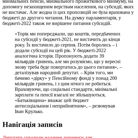
мінімальних пенсій, мінімального прожиткового мінімуму, на
допомогу незахищеним верствам населення, на субсидії, яких
не вистачає. Але жодна із цих пропозицій не була врахована у
бюджеті до другого читання. На думку парламентарія, у
бюджеті-2022 також не вирішене питання субсидій.
«Торік ми попереджали, що коштів, передбачених
на субсидії у бюджеті-2021, не вистачить до кінця
року. Їх вистачило до серпня. Потім боролись – і
додали субсидії на цей рік. У бюджеті-2022
аналогічна історія. Пропонують додати 39
мільярдів гривень, але ми розуміємо, що у вересні
знову треба буде повертатись до цього питання», –
деталізував народний депутат. – Крім того, ми
бачимо «дірку» у Пенсійному фонді у понад 200
мільярдів гривень, і з цим нічого не робиться.
Враховуючи, що соціальні стандарти, мінімальні
зарплати та пенсії взагалі не збільшуються,
«Батьківщина» вважає цей бюджет
антисоціальним і неприйнятним», – резюмував
Іван Крулько.
Навігація записів
Депутати схвалили надання допомоги для