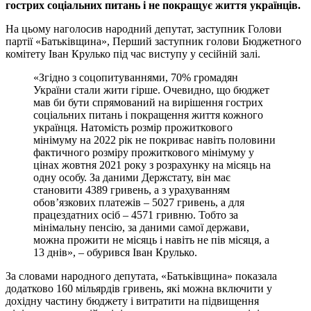
гострих соціальних питань і не покращує життя українців.
На цьому наголосив народний депутат, заступник Голови
партії «Батьківщина», Перший заступник голови Бюджетного
комітету Іван Крулько під час виступу у сесійній залі.
«Згідно з соцопитуваннями, 70% громадян
України стали жити гірше. Очевидно, що бюджет
мав би бути спрямований на вирішення гострих
соціальних питань і покращення життя кожного
українця. Натомість розмір прожиткового
мінімуму на 2022 рік не покриває навіть половини
фактичного розміру прожиткового мінімуму у
цінах жовтня 2021 року з розрахунку на місяць на
одну особу. За даними Держстату, він має
становити 4389 гривень, а з урахуванням
обов’язкових платежів – 5027 гривень, а для
працездатних осіб – 4571 гривню. Тобто за
мінімальну пенсію, за даними самої держави,
можна прожити не місяць і навіть не пів місяця, а
13 днів», – обурився Іван Крулько.
За словами народного депутата, «Батьківщина» показала
додатково 160 мільярдів гривень, які можна включити у
дохідну частину бюджету і витратити на підвищення