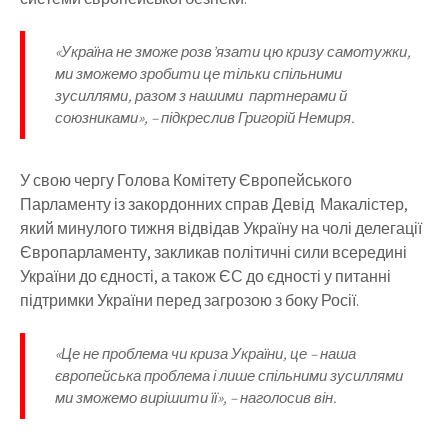
«Україна не зможе розв’язати цю кризу самотужки,
ми зможемо зробити це тільки спільними
зусиллями, разом з нашими партнерами й
союзниками», – підкреслив Григорій Немиря.
У свою чергу Голова Комітету Європейського
Парламенту із закордонних справ Девід Макалістер,
який минулого тижня відвідав Україну на чолі делегації
Європарламенту, закликав політичні сили всередині
України до єдності, а також ЄС до єдності у питанні
підтримки України перед загрозою з боку Росії.
«Це не проблема чи криза України, це – наша
європейська проблема і лише спільними зусиллями
ми зможемо вирішити її», – наголосив він.