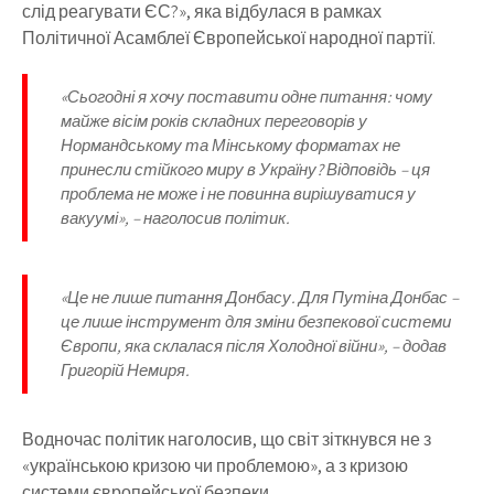
слід реагувати ЄС?», яка відбулася в рамках
Політичної Асамблеї Європейської народної партії.
«Сьогодні я хочу поставити одне питання: чому
майже вісім років складних переговорів у
Нормандському та Мінському форматах не
принесли стійкого миру в Україну? Відповідь – ця
проблема не може і не повинна вирішуватися у
вакуумі», – наголосив політик.
«Це не лише питання Донбасу. Для Путіна Донбас –
це лише інструмент для зміни безпекової системи
Європи, яка склалася після Холодної війни», – додав
Григорій Немиря.
Водночас політик наголосив, що світ зіткнувся не з
«українською кризою чи проблемою», а з кризою
системи європейської безпеки.