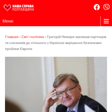
Наша
Громадська
Меню
організація
Справа
Полтавщина
Главная
»
Світ і політика
»
Григорій Немиря закликав партнерів
та союзників до спільного з Україною вирішення безпекових
проблем Європи