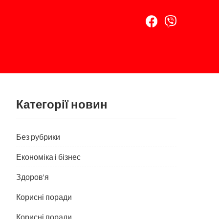
Категорії новин
Без рубрики
Економіка і бізнес
Здоров'я
Корисні поради
Корисні поради