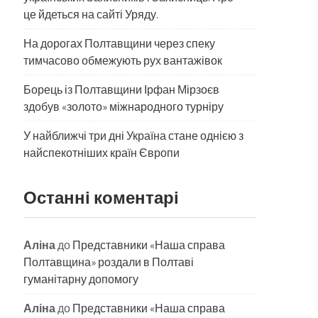
це йдеться на сайті Уряду.
На дорогах Полтавщини через спеку
тимчасово обмежують рух вантажівок
Борець із Полтавщини Ірфан Мірзоєв
здобув «золото» міжнародного турніру
​У найближчі три дні Україна стане однією з
найспекотніших країн Європи
Останні коментарі
Аліна
до
Представники «Наша справа
Полтавщина» роздали в Полтаві
гуманітарну допомогу
Аліна
до
Представники «Наша справа