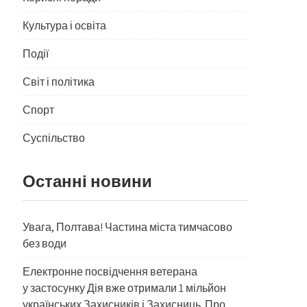
Культура і освіта
Події
Світ і політика
Спорт
Суспільство
Останні новини
Увага, Полтава! Частина міста тимчасово
без води
Електронне посвідчення ветерана
у застосунку Дія вже отримали 1 мільйон
українських Захисників і Захисниць. Про