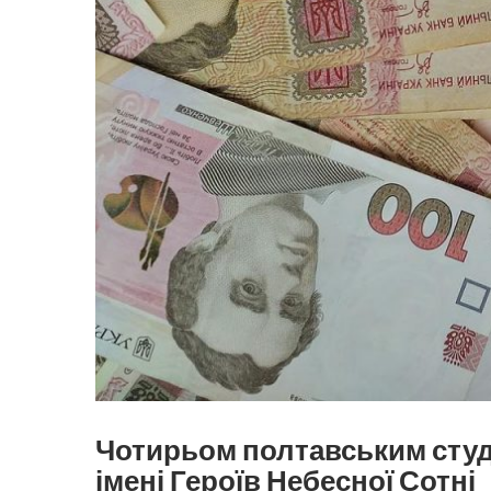
Чотирьом полтавським студ
імені Героїв Небесної Сотні