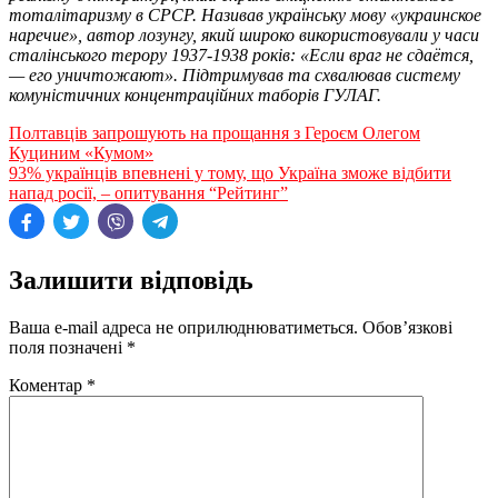
тоталітаризму в СРСР. Називав українську мову «украинское
наречие», автор лозунгу, який широко використовували у часи
сталінського терору 1937-1938 років: «Если враг не сдаётся,
— его уничтожают». Підтримував та схвалював систему
комуністичних концентраційних таборів ГУЛАГ.
Навігація
Полтавців запрошують на прощання з Героєм Олегом
Куциним «Кумом»
записів
93% українців впевнені у тому, що Україна зможе відбити
напад росії, – опитування “Рейтинг”
Залишити відповідь
Ваша e-mail адреса не оприлюднюватиметься.
Обов’язкові
поля позначені
*
Коментар
*