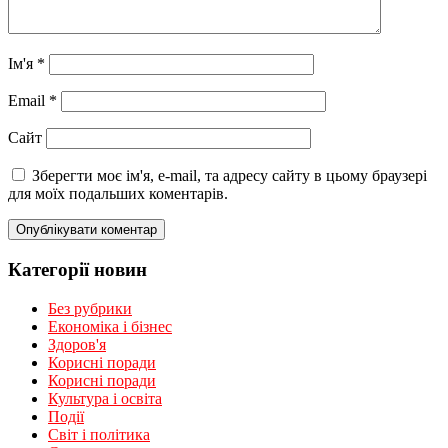
Ім'я
*
Email
*
Сайт
Зберегти моє ім'я, e-mail, та адресу сайту в цьому браузері
для моїх подальших коментарів.
Категорії новин
Без рубрики
Економіка і бізнес
Здоров'я
Корисні поради
Корисні поради
Культура і освіта
Події
Світ і політика