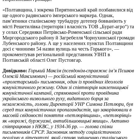
«Полтавщина, і зокрема Пирятинський край позбавилися від
ще одного радянського імперського маркера. Однак,
пам’ятники сталінському трубадуру дотепер бовваніють у
місті Решетилівка (територія і власність ТОВ „Бурат-агро“) та
у селах Середняки Петрівсько-Роменської сільської ради
Миргородського району й Загребелля Чорнухинської громади
Лубенського району. А ще у населених пунктах Полтавщини
досі є чинними 54 назви вулиць на честь Горького», —
прокоментував регіональний представник УІНП в
Полтавській області Олег Пустовгар.
Довідково:
Горький Максім (псевдонім-справжнє ім’я Пєшков
Олексій Максимович) — російський комуністичний
«пролетарський» письменник, один із провідних ідеологів
комуністичного режиму. Один зі співтворців наклепницької
комуністичної кампанії, спрямованої проти провідника
українського визвольного руху, видатного борця за
незалежність, голови Директорії УНР Симона Петлюри, був
серед тих комуністичних пропагандистів, що закорінювали в
масовій свідомості поняття «петлюрівщина», «петлюрівці»
як «ворожі, буржуазні, антибільшовицькі явища». Активно
співпрацював з НКВС, у 1934-36 рр. — голова спілки
письменників СРСР. Засновник методу соціалістичного
реалізму в літературі, який сприяв зміцненню сталінського