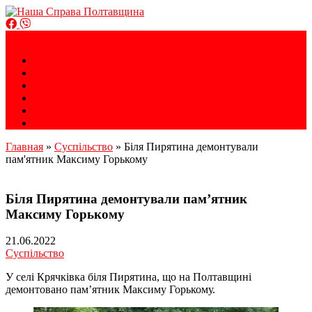
Громадська організація
Меню
Наша Справа Полтавщина
Головна
Новини
Блоги
Фото
Відео
Контакти
Главная
»
Суспільство
»
Біля Пирятина демонтували
пам'ятник Максиму Горькому
Біля Пирятина демонтували пам’ятник
Максиму Горькому
21.06.2022
Суспільство
У селі Крячківка біля Пирятина, що на Полтавщині
демонтовано пам’ятник Максиму Горькому.