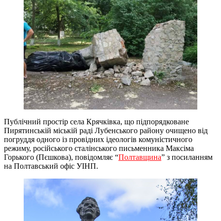
Публічний простір села Крячківка, що підпорядковане
Пирятинській міській раді Лубенського району очищено від
погруддя одного із провідних ідеологів комуністичного
режиму, російського сталінського письменника Максіма
Горького (Пєшкова), повідомляє “
Полтавщина
” з посиланням
на Полтавський офіс УІНП.