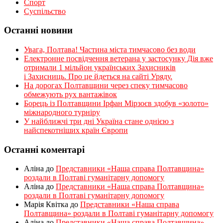
Спорт
Суспільство
Останні новини
Увага, Полтава! Частина міста тимчасово без води
Електронне посвідчення ветерана у застосунку Дія вже
отримали 1 мільйон українських Захисників
і Захисниць. Про це йдеться на сайті Уряду.
На дорогах Полтавщини через спеку тимчасово
обмежують рух вантажівок
Борець із Полтавщини Ірфан Мірзоєв здобув «золото»
міжнародного турніру
​У найближчі три дні Україна стане однією з
найспекотніших країн Європи
Останні коментарі
Аліна
до
Представники «Наша справа Полтавщина»
роздали в Полтаві гуманітарну допомогу
Аліна
до
Представники «Наша справа Полтавщина»
роздали в Полтаві гуманітарну допомогу
Марія Квітка
до
Представники «Наша справа
Полтавщина» роздали в Полтаві гуманітарну допомогу
Аліна
до
Представники «Наша справа Полтавщина»