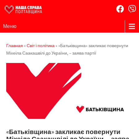
Наша
Громадська
Меню
організація
Справа
Полтавщина
Главная
»
Світ і політика
»
«Батьківщина» закликає повернути
Міхеіла Саакашвілі до України, – заява партії
«Батьківщина» закликає повернути
Міхеіла Саакашвілі до України, – заява