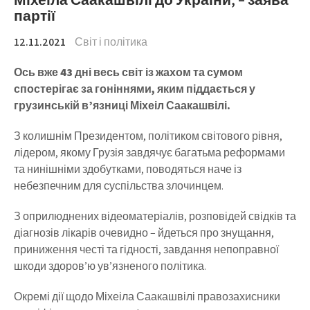
партії
12.11.2021
Світ і політика
Ось вже 43 дні весь світ із жахом та сумом
спостерігає за гоніннями, яким піддається у
грузинській в’язниці Міхеіл Саакашвілі.
З колишнім Президентом, політиком світового рівня,
лідером, якому Грузія завдячує багатьма реформами
та нинішніми здобутками, поводяться наче із
небезпечним для суспільства злочинцем.
З оприлюднених відеоматеріалів, розповідей свідків та
діагнозів лікарів очевидно – йдеться про знущання,
приниження честі та гідності, завдання непоправної
шкоди здоров’ю ув’язненого політика.
Окремі дії щодо Міхеіла Саакашвілі правозахисники