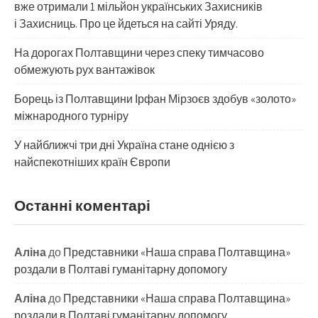
вже отримали 1 мільйон українських Захисників
і Захисниць. Про це йдеться на сайті Уряду.
На дорогах Полтавщини через спеку тимчасово
обмежують рух вантажівок
Борець із Полтавщини Ірфан Мірзоєв здобув «золото»
міжнародного турніру
​У найближчі три дні Україна стане однією з
найспекотніших країн Європи
Останні коментарі
Аліна
до
Представники «Наша справа Полтавщина»
роздали в Полтаві гуманітарну допомогу
Аліна
до
Представники «Наша справа Полтавщина»
роздали в Полтаві гуманітарну допомогу